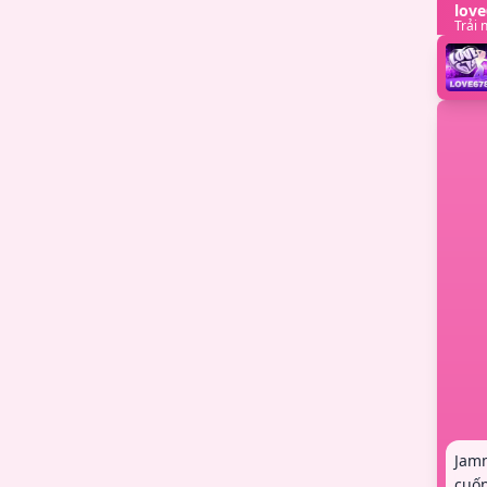
lov
Trải 
Jamm
cuốn