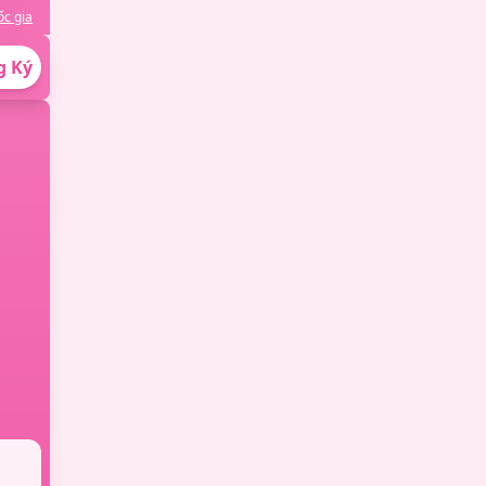
c gia
g Ký