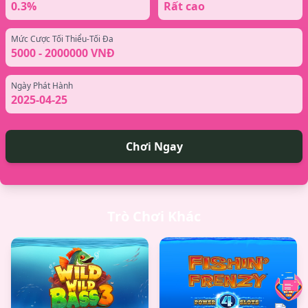
0.3%
Rất cao
Mức Cược Tối Thiểu-Tối Đa
5000 - 2000000 VNĐ
Ngày Phát Hành
2025-04-25
Chơi Ngay
Trò Chơi Khác