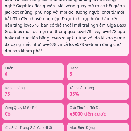
nghệ Gigablox độc quyền. Mỗi vòng quay mở ra cơ hội giành
jackpot khủng, phù hợp với mọi đối tượng người chơi từ mới
bắt đầu đến chuyên nghiệp. Được tích hợp hoàn hảo trên
nền tảng love678, bạn có thể thoải mái trải nghiệm Giga Bass
Gigablox mọi lúc mọi nơi thông qua love678 live, love678 app
hoặc tải trực tiếp bằng love678 apk. Cùng với đó là kho game
đa dạng khác như love678 vn và love678 vietnam đang chờ
đợi bạn khám phá!
Cuộn
Hàng
6
5
Dòng Thắng
Tần Suất Trúng
75
35%
Vòng Quay Miễn Phí
Giải Thưởng Tối Đa
Có
x5000 tiền cược
Xác Suất Trúng Giải Cao Nhất
Mức Biến Động