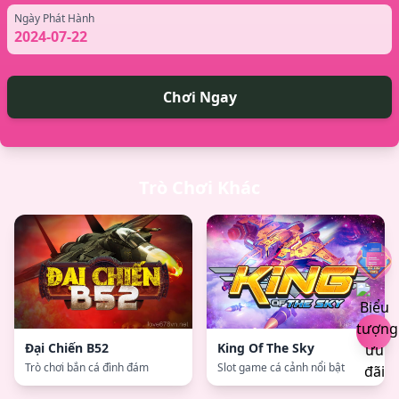
Ngày Phát Hành
2024-07-22
Chơi Ngay
Trò Chơi Khác
Đại Chiến B52
King Of The Sky
Trò chơi bắn cá đình đám
Slot game cá cảnh nổi bật