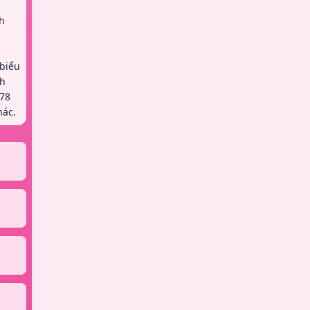
ch
 biểu
ch
678
hác.