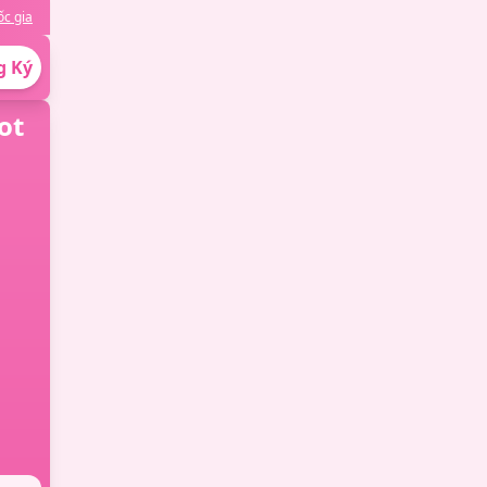
c gia
g Ký
ot